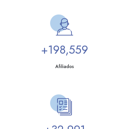
214,994
Afiliados
35,994