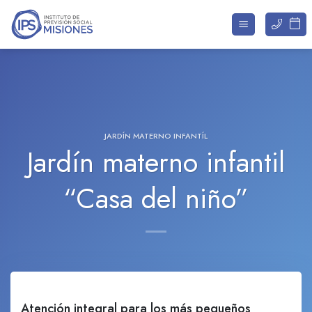
Saltar
al
contenido
JARDÍN MATERNO INFANTÍL
Jardín materno infantil
“Casa del niño”
Atención integral para los más pequeños