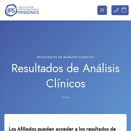
Saltar
al
contenido
RESULTADOS DE ANÁLISIS CLÍNICOS
Resultados de Análisis
Clínicos
Los Afiliados pueden acceder a los resultados de