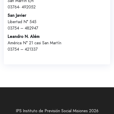
San Martín s/n
03764- 492052
San Javier
Libertad N° 545
03754 – 482947
Leandro N. Além
América N° 21 casi San Martín
03754 – 421337
IPS Instituto de Previsión Social Misiones 2026