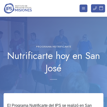
Saltar
al
contenido
PROGRAMA NUTRIFICARTE
Nutrificarte hoy en San
José
El Programa Nutrificarte del IPS se realizó en San