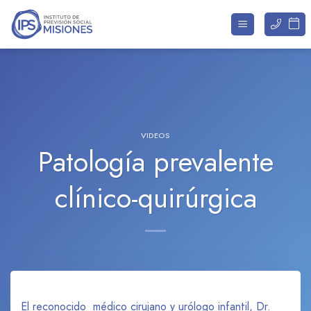
Saltar
al
contenido
VIDEOS
Patología prevalente
clínico-quirúrgica
El reconocido médico cirujano y urólogo infantil, Dr.