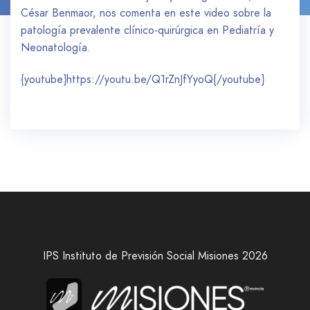
César Benmaor, nos comenta en este video sobre la
patología prevalente clínico-quirúrgica en Pediatría y
Neonatología.
{youtube}https://youtu.be/Q1rZnJfYyoQ
{/youtube}
IPS Instituto de Previsión Social Misiones 2026