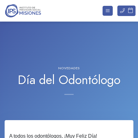
Saltar
al
contenido
NOVEDADES
Día del Odontólogo
A todos los odontólogos, ¡Muy Feliz Día!