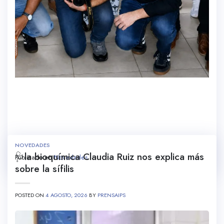
NOVEDADES
🩺la bioquímica Claudia Ruiz nos explica más
Publicado en
Novedades
sobre la sífilis
POSTED ON
4 AGOSTO, 2026
BY
PRENSAIPS