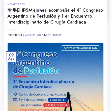
NOVEDADES
💙🫀El IPSMisiones acompaña el 4° Congreso
Publicado en
Novedades
Argentino de Perfusión y 1.er Encuentro
Interdisciplinario de Cirugía Cardíaca
POSTED ON
9 AGOSTO, 2026
BY
PRENSAIPS
09
Ago