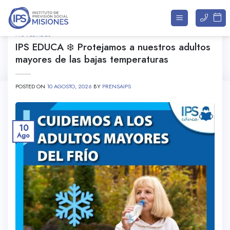
Saltar
al
contenido
NOVEDADES
IPS EDUCA ❄️ Protejamos a nuestros adultos
ARCHIVOS DE CATEGORÍA:
NOVEDADES
mayores de las bajas temperaturas
POSTED ON
10 AGOSTO, 2026
BY
PRENSAIPS
10
Ago