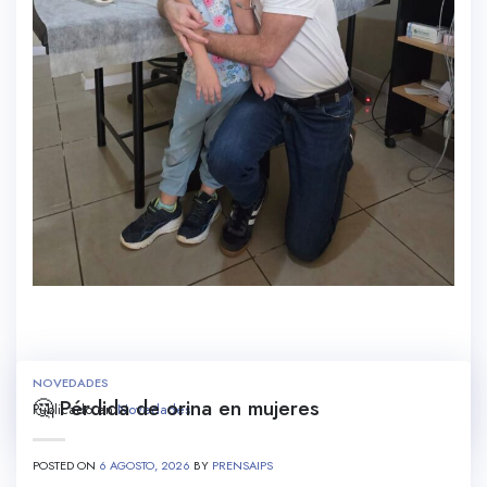
NOVEDADES
🤔 Pérdida de orina en mujeres
Publicado en
Novedades
POSTED ON
6 AGOSTO, 2026
BY
PRENSAIPS