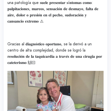
una patología que 𝐬𝐮𝐞𝐥𝐞 𝐩𝐫𝐞𝐬𝐞𝐧𝐭𝐚𝐫 𝐬í𝐧𝐭𝐨𝐦𝐚𝐬 𝐜𝐨𝐦𝐨:
𝐩𝐚𝐥𝐩𝐢𝐭𝐚𝐜𝐢𝐨𝐧𝐞𝐬, 𝐦𝐚𝐫𝐞𝐨𝐬, 𝐬𝐞𝐧𝐬𝐚𝐜𝐢𝐨́𝐧 𝐝𝐞 𝐝𝐞𝐬𝐦𝐚𝐲𝐨, 𝐟𝐚𝐥𝐭𝐚 𝐝𝐞
𝐚𝐢𝐫𝐞, 𝐝𝐨𝐥𝐨𝐫 𝐨 𝐩𝐫𝐞𝐬𝐢𝐨́𝐧 𝐞𝐧 𝐞𝐥 𝐩𝐞𝐜𝐡𝐨, 𝐬𝐮𝐝𝐨𝐫𝐚𝐜𝐢𝐨́𝐧 𝐲
𝐜𝐚𝐧𝐬𝐚𝐧𝐜𝐢𝐨 𝐞𝐱𝐭𝐫𝐞𝐦𝐨 ⚠️
Gracias al 𝐝𝐢𝐚𝐠𝐧𝐨́𝐬𝐭𝐢𝐜𝐨 𝐨𝐩𝐨𝐫𝐭𝐮𝐧𝐨, se la derivó a un
centro de alta complejidad, donde se logró la
𝐫𝐞𝐬𝐨𝐥𝐮𝐜𝐢𝐨́𝐧 𝐝𝐞 𝐥𝐚 𝐭𝐚𝐪𝐮𝐢𝐜𝐚𝐫𝐝𝐢𝐚 𝐚 𝐭𝐫𝐚𝐯𝐞́𝐬 𝐝𝐞 𝐮𝐧𝐚 𝐜𝐢𝐫𝐮𝐠𝐢́𝐚 𝐩𝐨𝐫
𝐜𝐚𝐭𝐞𝐭𝐞𝐫𝐢𝐬𝐦𝐨 🙌🏻