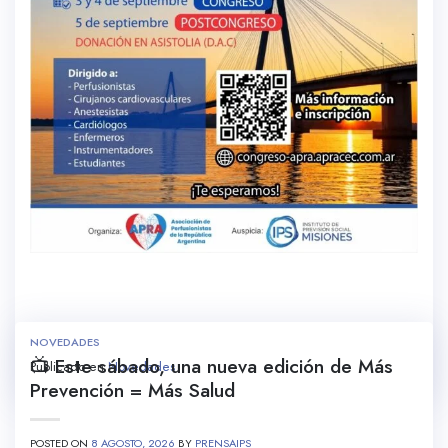
NOVEDADES
📺 Este sábado, una nueva edición de Más
Publicado en
Novedades
Prevención = Más Salud
POSTED ON
8 AGOSTO, 2026
BY
PRENSAIPS