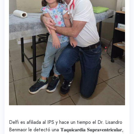
Delfi es afiliada al IPS y hace un tiempo el Dr. Lisandro
Benmaor le detectó una 𝐓𝐚𝐪𝐮𝐢𝐜𝐚𝐫𝐝𝐢𝐚 𝐒𝐮𝐩𝐫𝐚𝐯𝐞𝐧𝐭𝐫𝐢𝐜𝐮𝐥𝐚𝐫,