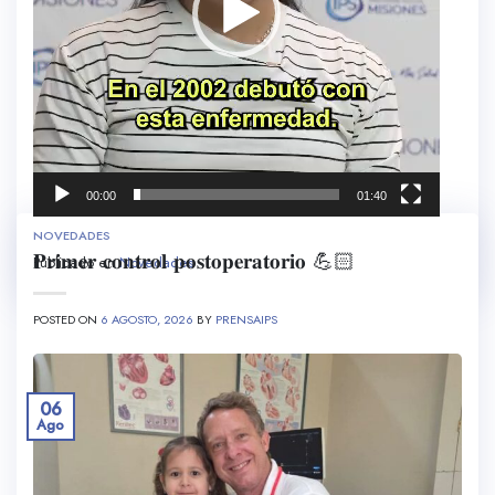
00:00
01:40
NOVEDADES
𝐏𝐫𝐢𝐦𝐞𝐫 𝐜𝐨𝐧𝐭𝐫𝐨𝐥 𝐩𝐨𝐬𝐭𝐨𝐩𝐞𝐫𝐚𝐭𝐨𝐫𝐢𝐨 💪🏻
Publicado en
Novedades
POSTED ON
6 AGOSTO, 2026
BY
PRENSAIPS
06
Ago