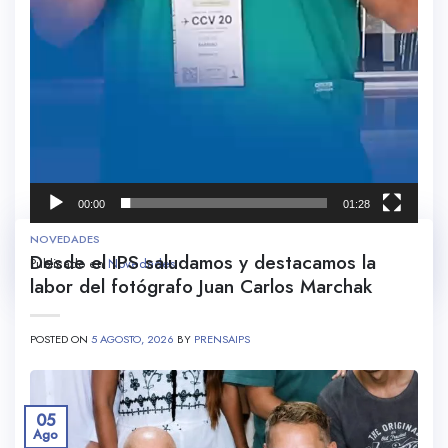
00:00
01:28
NOVEDADES
Desde el IPS saludamos y destacamos la
Publicado en
Novedades
labor del fotógrafo Juan Carlos Marchak
POSTED ON
5 AGOSTO, 2026
BY
PRENSAIPS
05
Ago