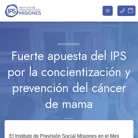
Saltar
al
contenido
NOVEDADES
Fuerte apuesta del IPS
por la concientización y
prevención del cáncer
de mama
El Instituto de Previsión Social Misiones en el Mes