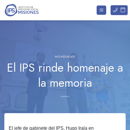
Saltar
al
contenido
NOVEDADES
El IPS rinde homenaje a
la memoria
El jefe de gabinete del IPS, Hugo Irala en