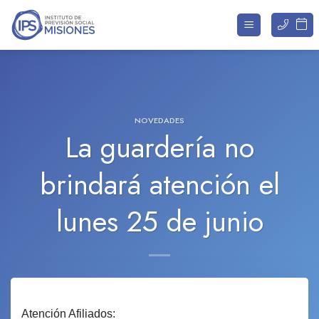
Saltar
al
contenido
NOVEDADES
La guardería no
brindará atención el
lunes 25 de junio
Atención Afiliados: