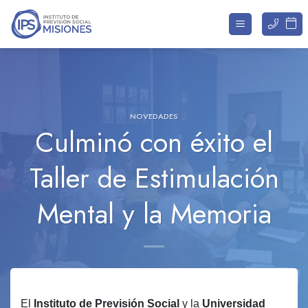
Saltar
al
contenido
NOVEDADES
Culminó con éxito el
Taller de Estimulación
Mental y la Memoria
El
Instituto de Previsión Social
y la
Universidad