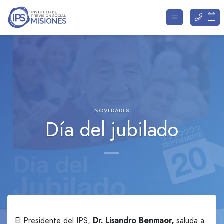
Saltar
al
contenido
NOVEDADES
Día del jubilado
El Presidente del IPS,
Dr. Lisandro Benmaor,
saluda a