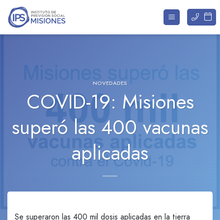
Saltar
al
contenido
NOVEDADES
COVID-19: Misiones
superó las 400 vacunas
aplicadas
Se superaron las 400 mil dosis aplicadas en la tierra