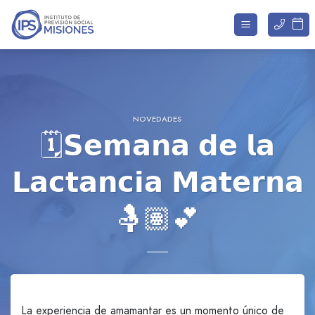
Saltar
al
contenido
NOVEDADES
🗓️𝗦𝗲𝗺𝗮𝗻𝗮 𝗱𝗲 𝗹𝗮
𝗟𝗮𝗰𝘁𝗮𝗻𝗰𝗶𝗮 𝗠𝗮𝘁𝗲𝗿𝗻𝗮
🤱🏽💕
La experiencia de amamantar es un momento único de