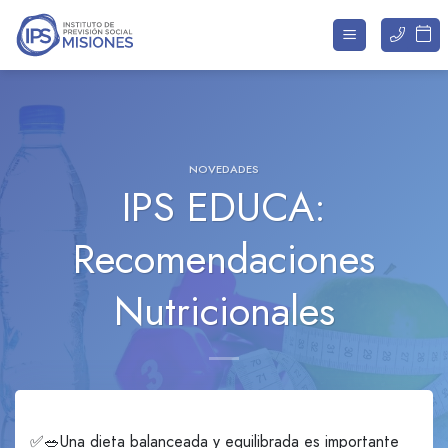
Saltar
al
contenido
NOVEDADES
IPS EDUCA:
Recomendaciones
Nutricionales
✅🥗Una dieta balanceada y equilibrada es importante