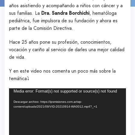
años asistiendo y acompañando a niños con cáncer y a
sus familias. La
Dra. Sandra Borchichi
, hematóloga
pediátrica, fue impulsora de su fundación y ahora es
parte de la Comisión Directiva.
Hace 25 años pone su profesión, conocimientos,
vocación y cariño al servicio de darles una mejor calidad
de vida.
Y en este video nos comenta un poco más sobre la
temática⤵️
Reproductor
Media error: Format(s) not supported or source(s) not found
de
Descargar archivo: https://ipsmisiones.com.ar/wp-
vídeo
content/uploads/2021/09/VID-20210914-WA0012.mp4?_=1