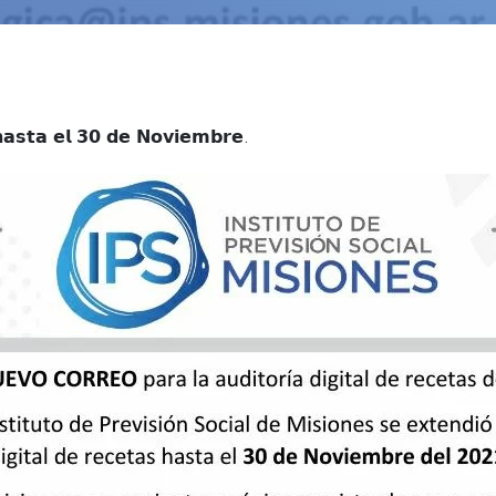
𝗮 𝗲𝗹 𝟯𝟬 𝗱𝗲 𝗡𝗼𝘃𝗶𝗲𝗺𝗯𝗿𝗲.