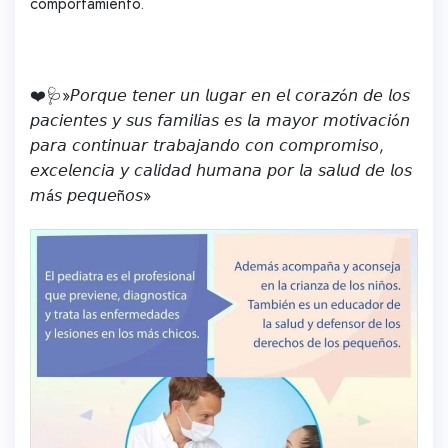
comportamiento.
❤️🩺»𝘗𝘰𝘳𝘲𝘶𝘦 𝘵𝘦𝘯𝘦𝘳 𝘶𝘯 𝘭𝘶𝘨𝘢𝘳 𝘦𝘯 𝘦𝘭 𝘤𝘰𝘳𝘢𝘻ó𝘯 𝘥𝘦 𝘭𝘰𝘴
𝘱𝘢𝘤𝘪𝘦𝘯𝘵𝘦𝘴 𝘺 𝘴𝘶𝘴 𝘧𝘢𝘮𝘪𝘭𝘪𝘢𝘴 𝘦𝘴 𝘭𝘢 𝘮𝘢𝘺𝘰𝘳 𝘮𝘰𝘵𝘪𝘷𝘢𝘤𝘪ó𝘯
𝘱𝘢𝘳𝘢 𝘤𝘰𝘯𝘵𝘪𝘯𝘶𝘢𝘳 𝘵𝘳𝘢𝘣𝘢𝘫𝘢𝘯𝘥𝘰 𝘤𝘰𝘯 𝘤𝘰𝘮𝘱𝘳𝘰𝘮𝘪𝘴𝘰,
𝘦𝘹𝘤𝘦𝘭𝘦𝘯𝘤𝘪𝘢 𝘺 𝘤𝘢𝘭𝘪𝘥𝘢𝘥 𝘩𝘶𝘮𝘢𝘯𝘢 𝘱𝘰𝘳 𝘭𝘢 𝘴𝘢𝘭𝘶𝘥 𝘥𝘦 𝘭𝘰𝘴
𝘮á𝘴 𝘱𝘦𝘲𝘶𝘦ñ𝘰𝘴»