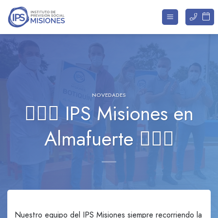
Saltar
al
contenido
NOVEDADES
👨🏽‍⚕️ IPS Misiones en
Almafuerte 👩🏻‍⚕️
Nuestro equipo del IPS Misiones siempre recorriendo la