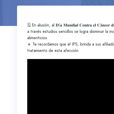
🗓️ En alusión, al 𝐃í𝐚 𝐌𝐮𝐧𝐝𝐢𝐚𝐥 𝐂𝐨𝐧𝐭𝐫𝐚 𝐞𝐥
a través estudios sencillos se logra disminuir la 
alimenticios.
🔹 Te recordamos que el IPS, brinda a sus afilia
tratamiento de esta afección.