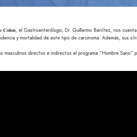
 𝐂á𝐧𝐜𝐞𝐫 𝐝𝐞 𝐂𝐨𝐥𝐨𝐧, el Gastroenterólogo, Dr. Guillermo Benítez, n
incidencia y mortalidad de este tipo de carcinoma. Además, sus sín
dos masculinos directos e indirectos el programa “Hombre Sano” p