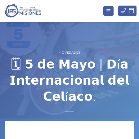
Saltar
al
contenido
NOVEDADES
🗓️ 𝟱 𝗱𝗲 𝗠𝗮𝘆𝗼 | 𝗗í𝗮
𝗜𝗻𝘁𝗲𝗿𝗻𝗮𝗰𝗶𝗼𝗻𝗮𝗹 𝗱𝗲𝗹
𝗖𝗲𝗹í𝗮𝗰𝗼.