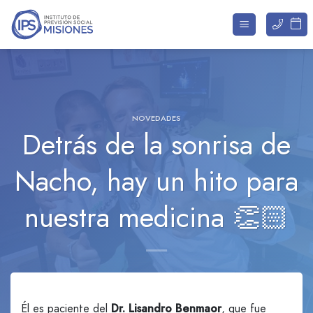
Saltar
al
contenido
NOVEDADES
Detrás de la sonrisa de
Nacho, hay un hito para
nuestra medicina 👏🏻
Él es paciente del
Dr. Lisandro Benmaor
, que fue