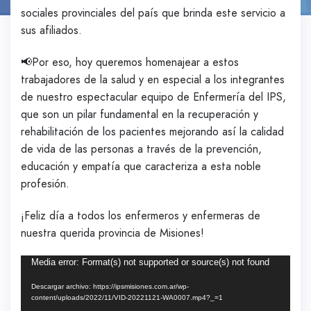
sociales provinciales del país que brinda este servicio a
sus afiliados.
📢Por eso, hoy queremos homenajear a estos
trabajadores de la salud y en especial a los integrantes
de nuestro espectacular equipo de Enfermería del IPS,
que son un pilar fundamental en la recuperación y
rehabilitación de los pacientes mejorando así la calidad
de vida de las personas a través de la prevención,
educación y empatía que caracteriza a esta noble
profesión.
¡Feliz día a todos los enfermeros y enfermeras de
nuestra querida provincia de Misiones!
Reproductor
Media error: Format(s) not supported or source(s) not found
de
Descargar archivo: https://ipsmisiones.com.ar/wp-
vídeo
content/uploads/2022/11/VID-20221121-WA0007.mp4?_=1