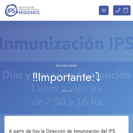
Saltar
al
contenido
NOVEDADES
‼️Importante:⤵️
A partir de hoy la Dirección de Inmunización del IPS