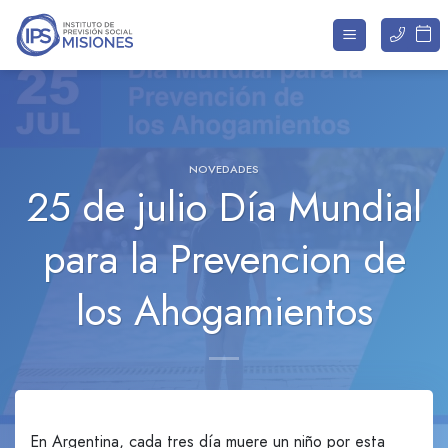
Saltar
al
contenido
NOVEDADES
25 de julio Día Mundial
para la Prevencion de
los Ahogamientos
En Argentina, cada tres día muere un niño por esta