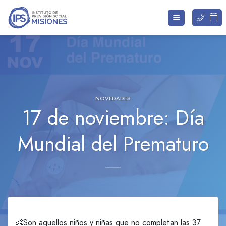
Saltar
al
contenido
NOVEDADES
17 de noviembre: Día
Mundial del Prematuro
👶Son aquellos niños y niñas que no completan las 37