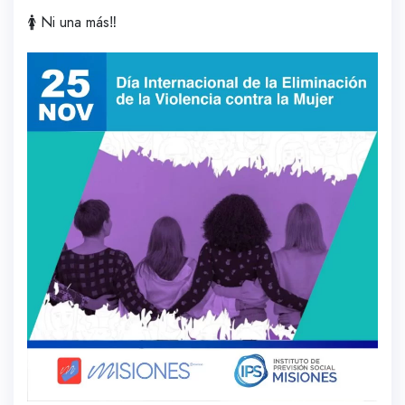
🚺 Ni una más‼️