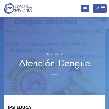
Saltar
al
contenido
NOVEDADES
Atención Dengue
𝗜𝗣𝗦 𝗘𝗗𝗨𝗖𝗔