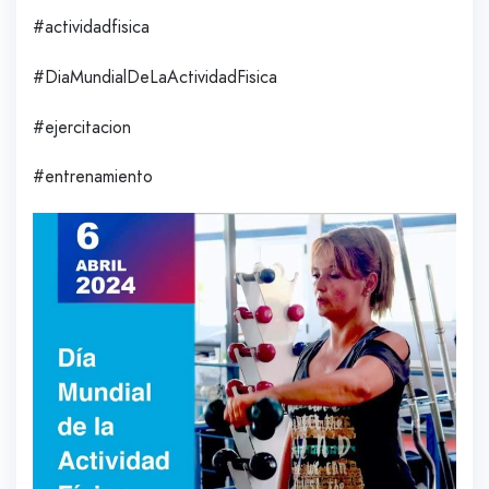
#actividadfisica
#DiaMundialDeLaActividadFisica
#ejercitacion
#entrenamiento