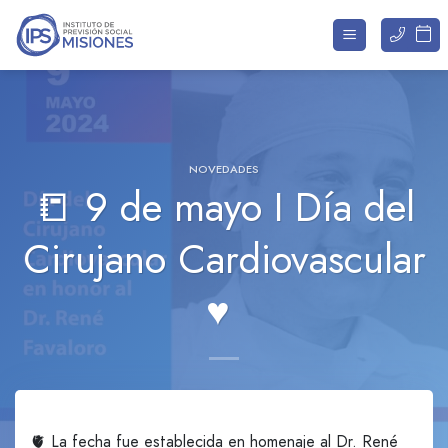
Saltar
al
contenido
NOVEDADES
📒 9 de mayo I Día del
Cirujano Cardiovascular
♥
🫀 La fecha fue establecida en homenaje al Dr. René