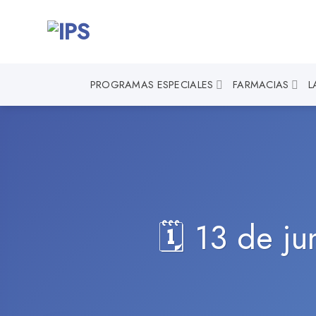
Saltar
al
contenido
PROGRAMAS ESPECIALES
FARMACIAS
L
🗓️ 13 de j