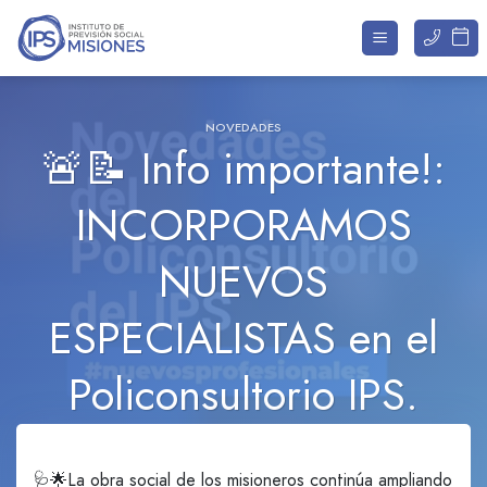
Saltar
al
contenido
NOVEDADES
🚨📝 Info importante!:
INCORPORAMOS
NUEVOS
ESPECIALISTAS en el
Policonsultorio IPS.
🩺🌟La obra social de los misioneros continúa ampliando