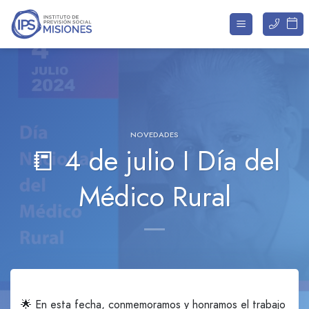
Saltar
al
contenido
NOVEDADES
📒 4 de julio I Día del
Médico Rural
🌟 En esta fecha, conmemoramos y honramos el trabajo