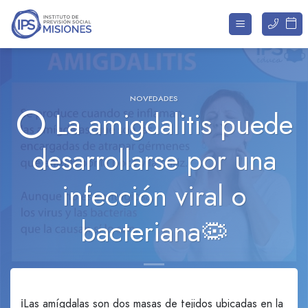
Saltar
al
contenido
NOVEDADES
⭕ La amigdalitis puede
desarrollarse por una
infección viral o
bacteriana🦠
ℹ️Las amígdalas son dos masas de tejidos ubicadas en la