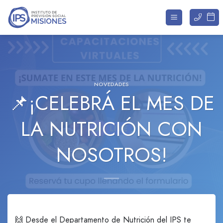
Saltar
al
contenido
NOVEDADES
📌¡CELEBRÁ EL MES DE
LA NUTRICIÓN CON
NOSOTROS!
🙌 Desde el Departamento de Nutrición del IPS te