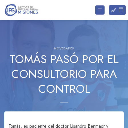
Saltar
al
contenido
NOVEDADES
TOMÁS PASÓ POR EL
CONSULTORIO PARA
CONTROL
Tomás, es paciente del doctor Lisandro Benmaor y