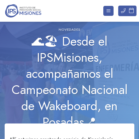
Saltar
al
contenido
NOVEDADES
🌊🏖️ Desde el
IPSMisiones,
acompañamos el
Campeonato Nacional
de Wakeboard, en
Posadas📍