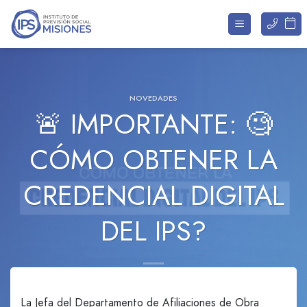
Saltar
al
contenido
NOVEDADES
🚨 IMPORTANTE: 🧐
CÓMO OBTENER LA
CREDENCIAL DIGITAL
DEL IPS?
La Jefa del Departamento de Afiliaciones de Obra