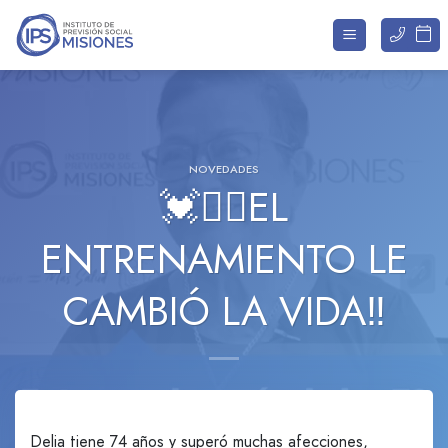
Saltar
al
contenido
NOVEDADES
💓🏃‍♀️EL
ENTRENAMIENTO LE
CAMBIÓ LA VIDA‼️
Delia tiene 74 años y superó muchas afecciones,