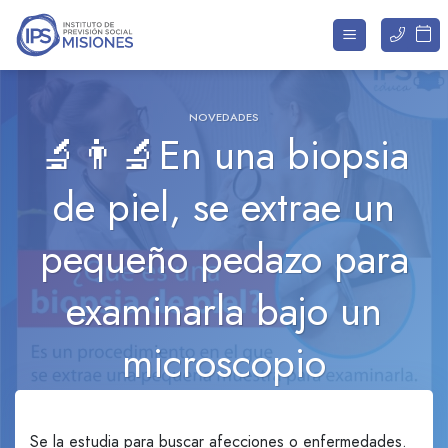
Saltar
al
contenido
NOVEDADES
🔬👨‍🔬En una biopsia
de piel, se extrae un
pequeño pedazo para
examinarla bajo un
microscopio
Se la estudia para buscar afecciones o enfermedades.