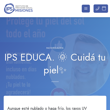
Saltar
al
contenido
NOVEDADES
IPS EDUCA. 🌞 Cuidá tu
piel✨
Aunque esté nublado o haga frío, los rayos UV