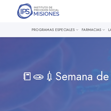
Saltar
al
contenido
PROGRAMAS ESPECIALES
FARMACIAS
L
📒🧫💉Semana de l