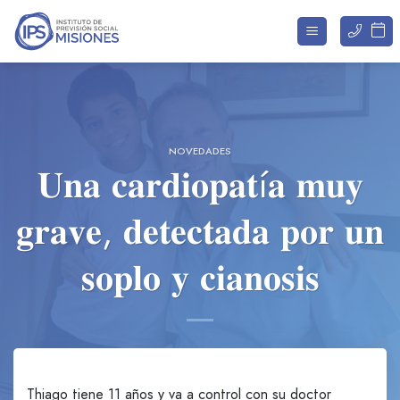
Saltar
al
contenido
NOVEDADES
𝐔𝐧𝐚 𝐜𝐚𝐫𝐝𝐢𝐨𝐩𝐚𝐭í𝐚 𝐦𝐮𝐲
𝐠𝐫𝐚𝐯𝐞, 𝐝𝐞𝐭𝐞𝐜𝐭𝐚𝐝𝐚 𝐩𝐨𝐫 𝐮𝐧
𝐬𝐨𝐩𝐥𝐨 𝐲 𝐜𝐢𝐚𝐧𝐨𝐬𝐢𝐬
Thiago tiene 11 años y va a control con su doctor