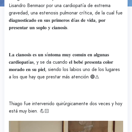
Lisandro Benmaor por una cardiopatía de extrema
gravedad, una estenosis pulmonar crítica, de la cual fue
𝐝𝐢𝐚𝐠𝐧𝐨𝐬𝐭𝐢𝐜𝐚𝐝𝐨 𝐞𝐧 𝐬𝐮𝐬 𝐩𝐫𝐢𝐦𝐞𝐫𝐨𝐬 𝐝í𝐚𝐬 𝐝𝐞 𝐯𝐢𝐝𝐚, 𝐩𝐨𝐫
𝐩𝐫𝐞𝐬𝐞𝐧𝐭𝐚𝐫 𝐮𝐧 𝐬𝐨𝐩𝐥𝐨 𝐲 𝐜𝐢𝐚𝐧𝐨𝐬𝐢𝐬.
𝐋𝐚 𝐜𝐢𝐚𝐧𝐨𝐬𝐢𝐬 𝐞𝐬 𝐮𝐧 𝐬í𝐧𝐭𝐨𝐦𝐚 𝐦𝐮𝐲 𝐜𝐨𝐦𝐮́𝐧 𝐞𝐧 𝐚𝐥𝐠𝐮𝐧𝐚𝐬
𝐜𝐚𝐫𝐝𝐢𝐨𝐩𝐚𝐭í𝐚𝐬, y se da cuando 𝐞𝐥 𝐛𝐞𝐛𝐞́ 𝐩𝐫𝐞𝐬𝐞𝐧𝐭𝐚 𝐜𝐨𝐥𝐨𝐫
𝐦𝐨𝐫𝐚𝐝𝐨 𝐞𝐧 𝐬𝐮 𝐩𝐢𝐞𝐥, siendo los labios uno de los lugares
a los que hay que prestar más atención 🟣⚠️
Thiago fue intervenido quirúrgicamente dos veces y hoy
está muy bien. 💪🏻