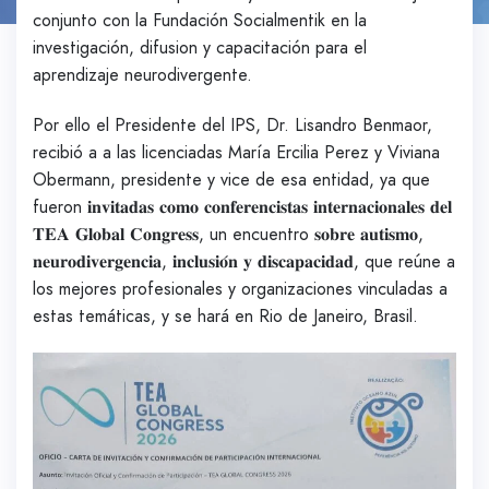
conjunto con la Fundación Socialmentik en la
investigación, difusion y capacitación para el
aprendizaje neurodivergente.
Por ello el Presidente del IPS, Dr. Lisandro Benmaor,
recibió a a las licenciadas María Ercilia Perez y Viviana
Obermann, presidente y vice de esa entidad, ya que
fueron 𝐢𝐧𝐯𝐢𝐭𝐚𝐝𝐚𝐬 𝐜𝐨𝐦𝐨 𝐜𝐨𝐧𝐟𝐞𝐫𝐞𝐧𝐜𝐢𝐬𝐭𝐚𝐬 𝐢𝐧𝐭𝐞𝐫𝐧𝐚𝐜𝐢𝐨𝐧𝐚𝐥𝐞𝐬 𝐝𝐞𝐥
𝐓𝐄𝐀 𝐆𝐥𝐨𝐛𝐚𝐥 𝐂𝐨𝐧𝐠𝐫𝐞𝐬𝐬, un encuentro 𝐬𝐨𝐛𝐫𝐞 𝐚𝐮𝐭𝐢𝐬𝐦𝐨,
𝐧𝐞𝐮𝐫𝐨𝐝𝐢𝐯𝐞𝐫𝐠𝐞𝐧𝐜𝐢𝐚, 𝐢𝐧𝐜𝐥𝐮𝐬𝐢𝐨́𝐧 𝐲 𝐝𝐢𝐬𝐜𝐚𝐩𝐚𝐜𝐢𝐝𝐚𝐝, que reúne a
los mejores profesionales y organizaciones vinculadas a
estas temáticas, y se hará en Rio de Janeiro, Brasil.