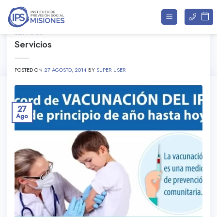
Saltar
al
contenido
SERVICIOS
Servicios
ARCHIVOS DE CATEGORÍA:
INMUNIZACIÓN
POSTED ON
27 AGOSTO, 2014
BY
SUPER USER
27
Ago