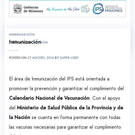
INMUNIZACIÓN
Inmunización
Publicado en
Servicios
POSTED ON
27 AGOSTO, 2014
BY
SUPER USER
El área de Inmunización del IPS está orientada a
promover la prevención y garantizar el cumplimiento del
Calendario
Nacional
de Vacunación
. Con el apoyo
del
Ministerio de Salud Pública de la Provincia y de
la Nación
se cuenta en forma permanente con todas
las vacunas necesarias para garantizar el cumplimiento