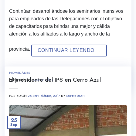
Continúan desarrollándose los seminarios intensivos
para empleados de las Delegaciones con el objetivo
de capacitarlos para brindar una mejor y cálida
atención a los afiliados a lo largo y ancho de la
provincia.
CONTINUAR LEYENDO
→
NOVEDADES
El presidente del IPS en Cerro Azul
Publicado en
Novedades
POSTED ON
25 SEPTIEMBRE, 2017
BY
SUPER USER
25
Sep