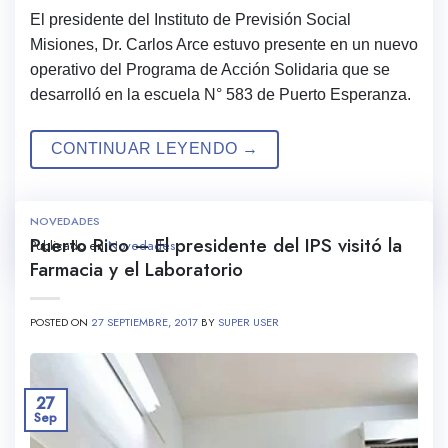
El presidente del Instituto de Previsión Social
Misiones, Dr. Carlos Arce estuvo presente en un nuevo
operativo del Programa de Acción Solidaria que se
desarrolló en la escuela N° 583 de Puerto Esperanza.
CONTINUAR LEYENDO
→
NOVEDADES
Puerto Rico – El presidente del IPS visitó la
Publicado en
Novedades
Farmacia y el Laboratorio
POSTED ON
27 SEPTIEMBRE, 2017
BY
SUPER USER
27
Sep