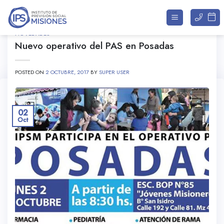
Saltar
al
contenido
NOVEDADES
Nuevo operativo del PAS en Posadas
ARCHIVOS DE CATEGORÍA:
NOVEDADES
POSTED ON
2 OCTUBRE, 2017
BY
SUPER USER
02
Oct