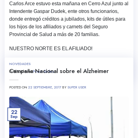
Carlos Arce estuvo esta mañana en Cerro Azul junto al
Intendente Gaspar Dudek, ente otros funcionarios,
donde entregó créditos a jubilados, kits de útiles para
los hijos de los afiliados y carnets del Seguro
Provincial de Salud a más de 20 familias.
NUESTRO NORTE ES EL AFILIADO!
NOVEDADES
Campaña Nacional sobre el Alzheimer
Publicado en
Novedades
POSTED ON
22 SEPTIEMBRE, 2017
BY
SUPER USER
22
Sep