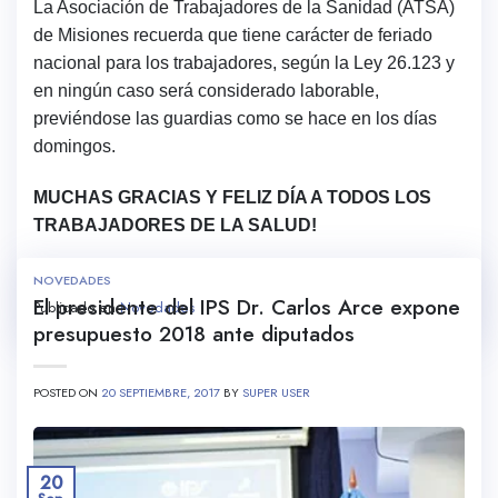
La Asociación de Trabajadores de la Sanidad (ATSA)
de Misiones recuerda que tiene carácter de feriado
nacional para los trabajadores, según la Ley 26.123 y
en ningún caso será considerado laborable,
previéndose las guardias como se hace en los días
domingos.
MUCHAS GRACIAS Y FELIZ DÍA A TODOS LOS
TRABAJADORES DE LA SALUD!
NOVEDADES
El presidente del IPS Dr. Carlos Arce expone
Publicado en
Novedades
presupuesto 2018 ante diputados
POSTED ON
20 SEPTIEMBRE, 2017
BY
SUPER USER
20