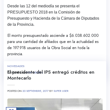
Desde las 12 del mediodía se presenta el
PRESUPUESTO 2018 en la Comisión de
Presupuesto y Hacienda de la Cámara de Diputados
de la Provincia.
El monto presupuestado asciende a $6.038.602.000
para una cantidad de afiliados que en la actualidad es
de 197.918 usuarios de la Obra Social en toda la
provincia.
NOVEDADES
El presidente del IPS entregó créditos en
Publicado en
Novedades
Montecarlo
POSTED ON
20 SEPTIEMBRE, 2017
BY
SUPER USER