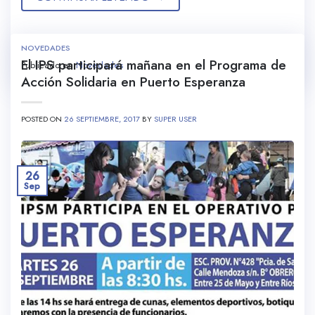
NOVEDADES
El IPS participará mañana en el Programa de
Publicado en
Novedades
Acción Solidaria en Puerto Esperanza
POSTED ON
26 SEPTIEMBRE, 2017
BY
SUPER USER
26
Sep